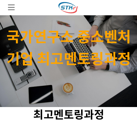
국가연구소 중소벤처
기업 최고멘토링과정
최고멘토링과정