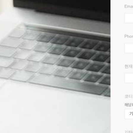
Emai
Pho
현재까
코디
해당
기타