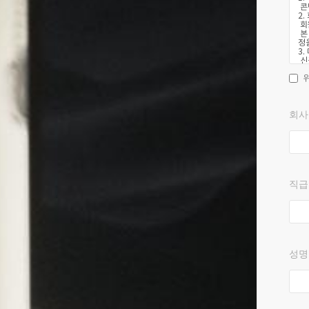
회사
직급
성명