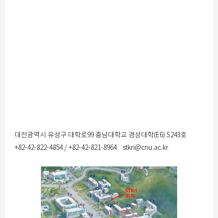
대전광역시 유성구 대학로99 충남대학교 경상대학(E6) S243호
+82-42-822-4854 / +82-42-821-8964 stkri@cnu.ac.kr