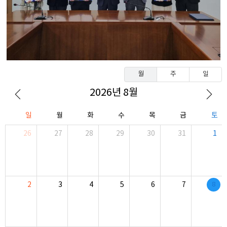
월
주
일
2026년 8월
일
월
화
수
목
금
토
26
27
28
29
30
31
1
8
2
3
4
5
6
7