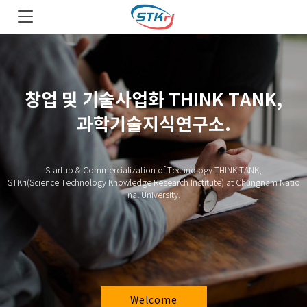
창업 및 기술사업화 THINK TANK,
과학기술지식연구소.
Startup & Commercialization of Technology THINK TANK,
STKri(Science Technology Knowledge Research Institute) at Chungnam Natio
nal University.
Welcome